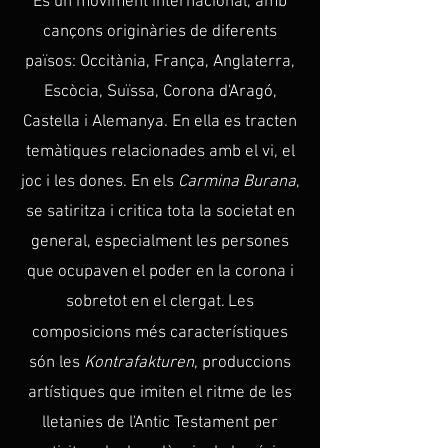
És un moviment internacional, amb
cançons originàries de diferents
països: Occitània, França, Anglaterra,
Escòcia, Suïssa, Corona d'Aragó,
Castella i Alemanya. En ella es tracten
temàtiques relacionades amb el vi, el
joc i les dones.
En els
Carmina Burana
,
se satiritza i critica tota la societat en
general, especialment les persones
que ocupaven el poder en la corona i
sobretot en el clergat.
Les
​
composicions més característiques
són les
Kontrafakturen
, produccions
artístiques que imiten el ritme de les
lletanies de l'Antic Testament per