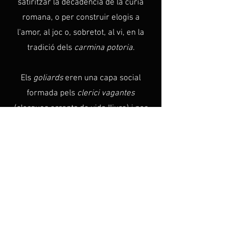
satiritzar la decadència de la cúria
romana, o per construir elogis a
l'amor, al joc o, sobretot, al vi, en la
tradició dels
carmina potoria.
Els
goliards
eren una capa social
formada pels
clerici vagantes
(clergues errants de vida lliure) i per
estudiants de diverses escoles i
universitats naixents.
Es dedicaven a
​
cantar i recitar poemes en llatí i en
llengües vulgars.
A Beuren es van
trobar poemes goliards escrits al bon
beure i al bon menjar.
A Catalunya, la
​
mostra de poesia goliarda en català