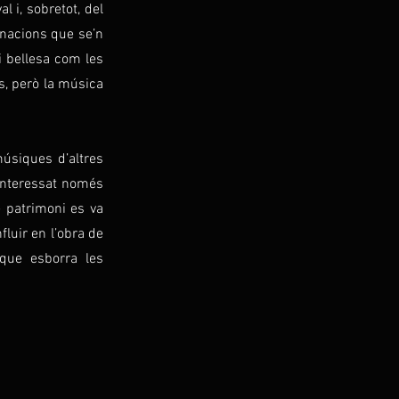
l i, sobretot, del
inacions que se’n
i bellesa com les
s, però la música
úsiques d’altres
interessat només
e patrimoni es va
fluir en l’obra de
 que esborra les