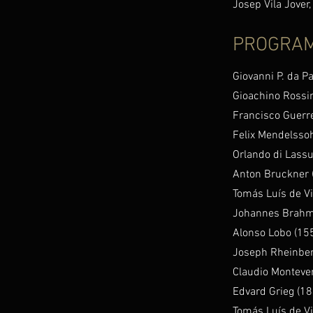
Josep Vila Jover,
PROGRA
Giovanni P. da P
Gioachino Rossi
Francisco Guerr
Felix Mendelsso
Orlando di Lass
Anton Bruckner 
Tomás Luís de Vi
Johannes Brahm
Alonso Lobo (15
Joseph Rheinber
Claudio Monteve
Edvard Grieg (1
Tomás Luís de Vi