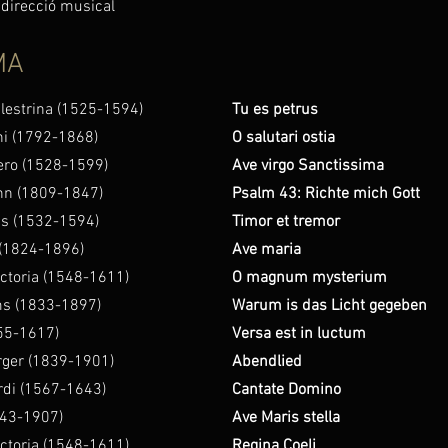
 direcció musical
MA
alestrina (1525-1594)
Tu es petrus
ni (1792-1868)
O salutari ostia
ero (1528-1599)
Ave virgo Sanctissima
hn (1809-1847)
Psalm 43: Richte mich Gott
us (1532-1594)
Timor et tremor
(1824-1896)
Ave maria
ctoria (1548-1611)
O magnum mysterium
s (1833-1897)
Warum is das Licht gegeben
55-1617)
Versa est in luctum
ger (1839-1901)
Abendlied
rdi (1567-1643)
Cantate Domino
843-1907)
Ave Maris stella
ctoria (1548-1611)
Regina Coeli