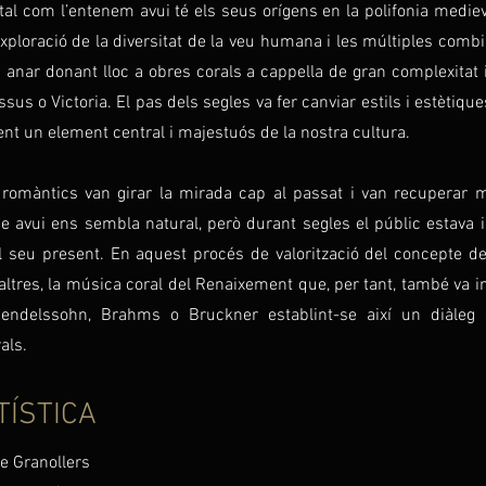
al com l’entenem avui té els seus orígens en la polifonia medieva
xploració de la diversitat de la veu humana i les múltiples comb
 anar donant lloc a obres corals a cappella de gran complexitat 
sus o Victoria. El pas dels segles va fer canviar estils i estètique
ent un element central i majestuós de la nostra cultura.
 romàntics van girar la mirada cap al passat i van recuperar m
e avui ens sembla natural, però durant segles el públic estava 
l seu present. En aquest procés de valorització del concepte d
altres, la música coral del Renaixement que, per tant, també va in
delssohn, Brahms o Bruckner establint-se així un diàleg
als.
TÍSTICA
e Granollers