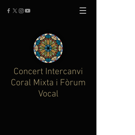
Concert Intercanvi
Coral Mixta i Fòrum
Vocal