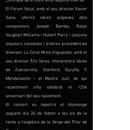
L’entrada serà lliure amb taquilla inversa.
El Fòrum Vocal, amb el seu director Xavier
Sans, oferirà obres angleses dels
compositors Joseph Barnby, Ralph
Vaughan Williams i Hubert Parry i cançons
populars catalanes i d’altres procedències
diverses. La Coral Mixta d’Igualada, amb el
seu director Èric Varas, interpretarà obres
de Zubizarreta, Stanford, Duruflé, F.
Mendelssohn i el Mestre Just, de qui
recentment s’ha celebrat el 125è
aniversari del seu naixement.
El concert es repetirà el diumenge
següent dia 26 de febrer a les sis de la
tarda a l’església de la Verge del Pilar de