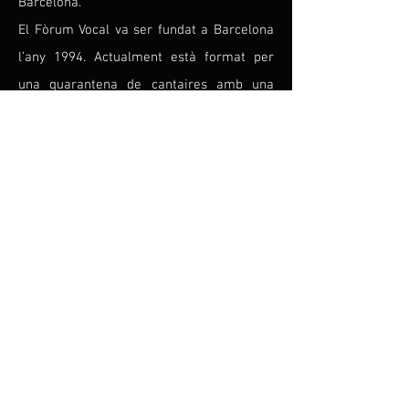
Barcelona.
El Fòrum Vocal va ser fundat a Barcelona
l’any 1994. Actualment està format per
una quarantena de cantaires amb una
sòlida formació i experiència. En la seva
història han interpretat obres de diferent
format creades des de l’època medieval
fins al nostre segle, i les han interpretat a
capella o amb acompanyament
instrumental divers. Actualment el seu
director és en Xavier Sans i Fortuny, músic
de sòlida formació i professor també, que
ha dirigit diverses entitats corals. El
sotsdirector de Fòrum Vocal, n’Èric Varas,
és a la vegada l’actual director de la Coral