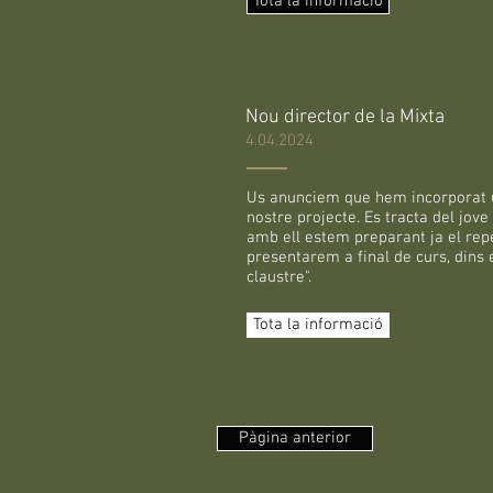
Tota la informació
Nou director de la Mixta
4.04.2024
Us anunciem que hem incorporat u
nostre projecte. Es tracta del jov
amb ell estem preparant ja el rep
presentarem a final de curs, dins e
claustre".
Tota la informació
Pàgina anterior