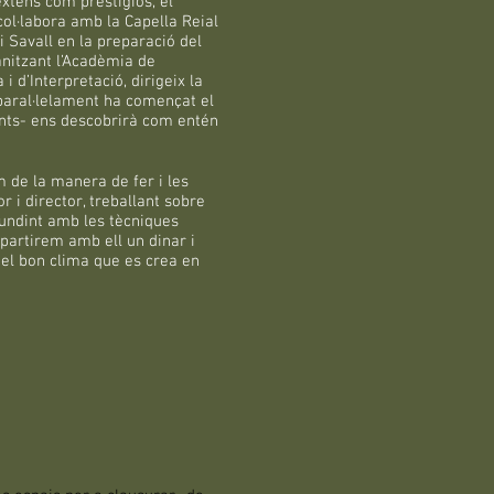
xtens com prestigiós, el
ol·labora amb la Capella Reial
i Savall en la preparació del
anitzant l’Acadèmia de
 d’Interpretació, dirigeix la
 paral·lelament ha començat el
ants- ens descobrirà com entén
 de la manera de fer i les
r i director, treballant sobre
fundint amb les tècniques
mpartirem amb ell un dinar i
el bon clima que es crea en