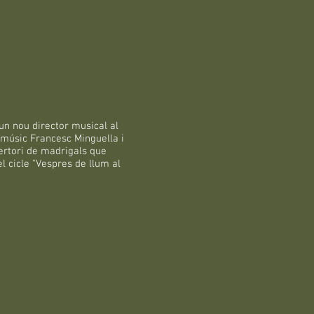
n nou director musical al
e músic Francesc Minguella i
ertori de madrigals que
l cicle "Vespres de llum al