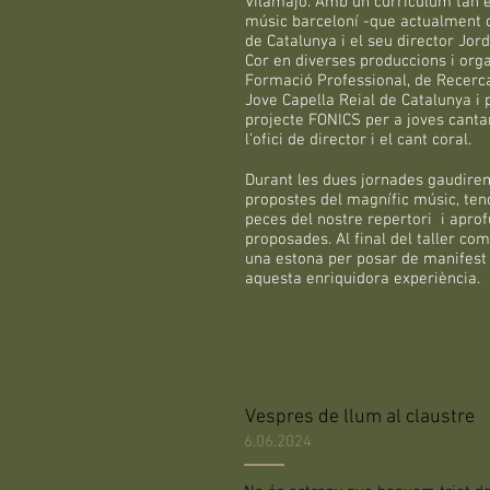
Vilamajó. Amb un currículum tan e
músic barceloní -que actualment c
de Catalunya i el seu director Jord
Cor en diverses produccions i org
Formació Professional, de Recerca i
Jove Capella Reial de Catalunya i
projecte FONICS per a joves cant
l’ofici de director i el cant coral.
Durant les dues jornades gaudirem
propostes del magnífic músic, teno
peces del nostre repertori i apro
proposades. Al final del taller co
una estona per posar de manifest 
aquesta enriquidora experiència.
Vespres de llum al claustre
6.06.2024