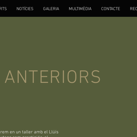
RTS
NOTÍCIES
GALERIA
MULTIMÈDIA
CONTACTE
RE
S ANTERIORS
arem en un taller amb el Llúís