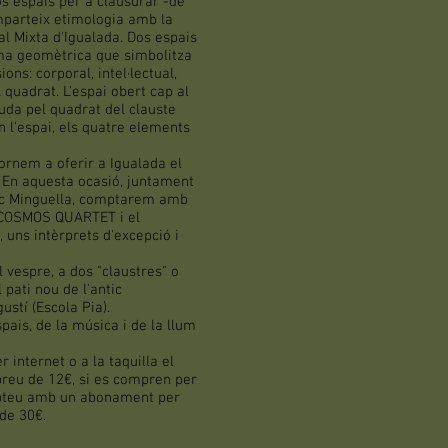
s espais per a clausurar -de
omparteix etimologia amb la
al Mixta d'Igualada. Dos espais
rma geomètrica que simbolitza
ons: corporal, intel·lectual,
el quadrat. L'espai obert cap al
guda pel quadrat del clauste
 l'espai, els quatre elements
tornem a oferir a Igualada el
". En aquesta ocasió, juntament
esc Minguella, comptarem amb
a COSMOS QUARTET i el
 uns intèrprets d'excepció i
l vespre, a dos "claustres" o
 pati nou de l'antic
ustí (Escola Pia).
ais, de la música i de la llum
internet o a la taquilla el
preu de 12€, si es compren per
mpteu amb un abonament per
 de 30€.