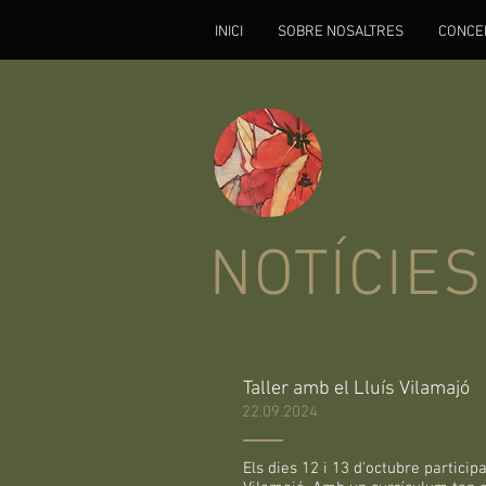
INICI
SOBRE NOSALTRES
CONCE
NOTÍCIE
Taller amb el Lluís Vilamajó
22.09.2024
Els dies 12 i 13 d'octubre particip