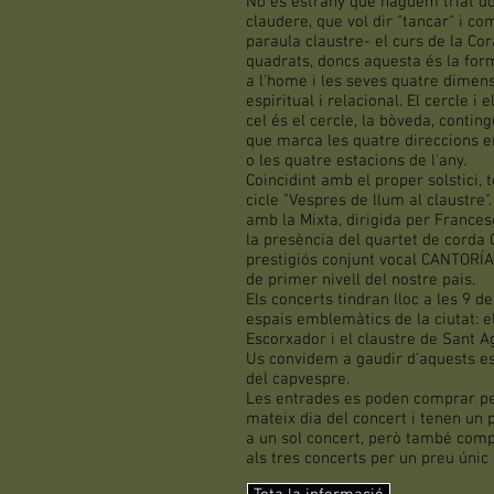
No és estrany que haguem triat do
claudere, que vol dir "tancar" i c
paraula claustre- el curs de la Cor
quadrats, doncs aquesta és la fo
a l'home i les seves quatre dimensi
espiritual i relacional. El cercle i 
cel és el cercle, la bòveda, contin
que marca les quatre direccions en
o les quatre estacions de l'any.
Coincidint amb el proper solstici, 
cicle "Vespres de llum al claustre
amb la Mixta, dirigida per Franc
la presència del quartet de cord
prestigiós conjunt vocal CANTORÍA,
de primer nivell del nostre pais.
Els concerts tindran lloc a les 9 de
espais emblemàtics de la ciutat: el
Escorxador i el claustre de Sant Ag
Us convidem a gaudir d'aquests esp
del capvespre.
Les entrades es poden comprar per 
mateix dia del concert i tenen un 
a un sol concert, però també co
als tres concerts per un preu únic