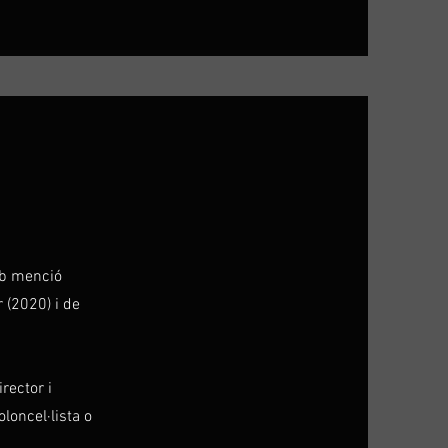
mb menció
 (2020) i de
rector i
loncel·lista o