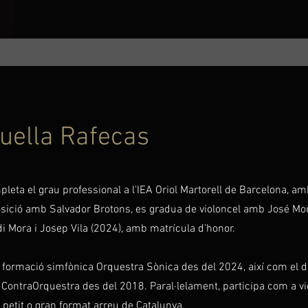
uella Rafecas
leta el grau professional a l’IEA Oriol Martorell de Barcelona, a
sició amb Salvador Brotons, es gradua de violoncel amb José Mor
di Mora i Josep Vila (2024), amb matrícula d'honor.
a formació simfònica Orquestra Sònica des del 2024, així com el di
ContraOrquestra des del 2018. Paral·lelament, participa com a vio
petit o gran format arreu de Catalunya.